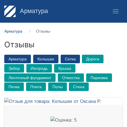
Арматура
Арматура
Отзывы
Отзывы
Арматура
Колышки
Сетка
Дорога
Забор
Изгородь
Крыша
Ленточный фундамент
Отмостка
Парковка
Печка
Плита
Полы
Стена