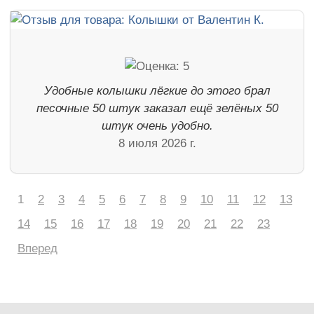
Удобные колышки лёгкие до этого брал
песочные 50 штук заказал ещё зелёных 50
штук очень удобно.
8 июля 2026 г.
1
2
3
4
5
6
7
8
9
10
11
12
13
14
15
16
17
18
19
20
21
22
23
Вперед