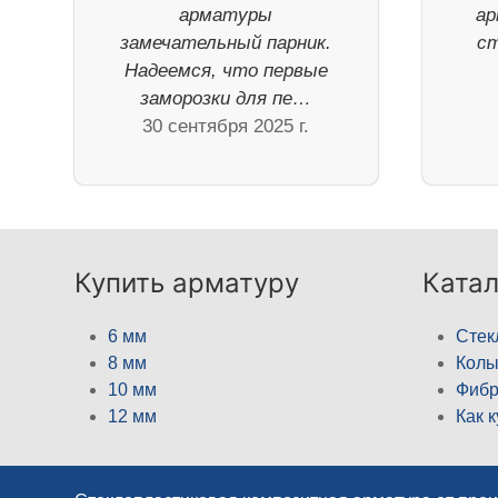
арматуры
ар
замечательный парник.
ст
Надеемся, что первые
заморозки для пе…
30 сентября 2025 г.
Купить арматуру
Катал
6 мм
Стек
8 мм
Кол
10 мм
Фибр
12 мм
Как 