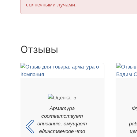
солнечными лучами.
Отзывы
Арматура
Ф
соответствует
описанию, смущает
ра
единственоое что
це