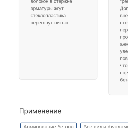
волокон в стержне
"ре
арматуры жгут
Доп
стеклопластика
вне
перетянут нитью.
ст
пер
про
анк
уве
пов
что
сце
бет
Применение
Армирование бетона
Все виды фундам