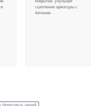
ем
покрытие, улучшает
ся
сцепление арматуры с
бетоном.
е береговых линий