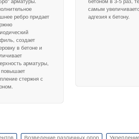
бро" арматуры.
бетоном в 3-5 раз, т
олнительное
самым увеличивает
шнее ребро придает
адгезия к бетону.
ержню
иодический
филь, создает
еровку в бетоне и
личивает
ерхность арматуры,
 повышает
пление стержня с
оном.
ентов
Возведение различных опор
Укреплени