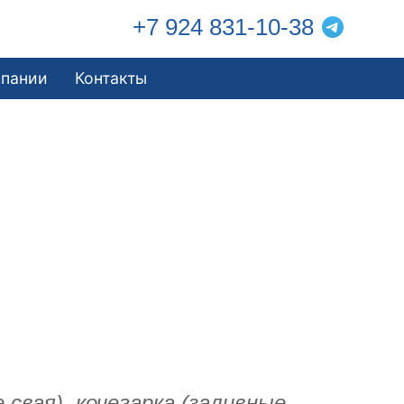
+7 924 831-10-38
мпании
Контакты
свая), кочегарка (заливные