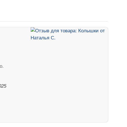
о.
025