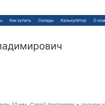
ы
Как купить
Склады
Калькулятор
О ко
ладимирович
ру 10 мм. Сарай (ростверк + заливные 