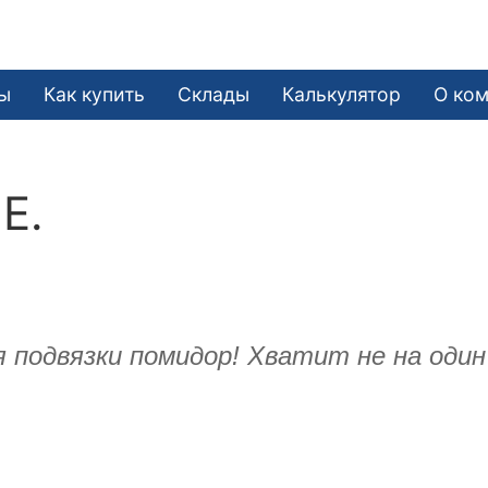
ы
Как купить
Склады
Калькулятор
О ко
Е.
я подвязки помидор! Хватит не на оди