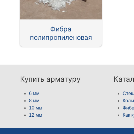
Фибра
полипропиленовая
Купить арматуру
Катал
6 мм
Стек
8 мм
Кол
10 мм
Фибр
12 мм
Как 