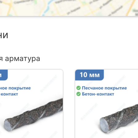
ни
я арматура