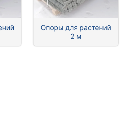
ений
Опоры для растений
2 м