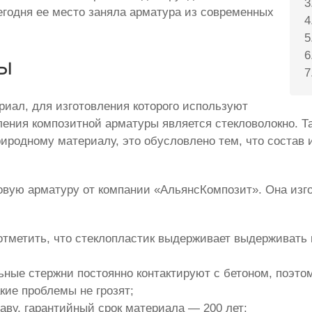
егодня ее место заняла арматура из современных
ы
иал, для изготовления которого используют
ления композитной арматуры является стекловолокно. 
риродному материалу, это обусловлено тем, что состав 
овую арматуру от компании «АльянсКомпозит». Она изго
отметить, что стеклопластик выдерживает выдерживать
ные стержни постоянно контактируют с бетоном, поэтом
акие проблемы не грозят;
ву, гарантийный срок материала — 200 лет;