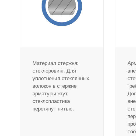
Материал стержня:
Арм
стеклоровинг. Для
вне
уплотнения стеклянных
сте
волокон в стержне
"ре
арматуры жгут
Доп
стеклопластика
вне
перетянут нитью.
сте
пер
про
соо