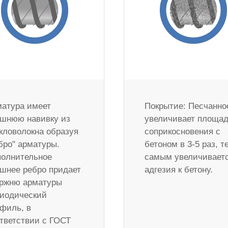
атура имеет
Покрытие: Песчанно
шнюю навивку из
увеличивает площа
кловолокна образуя
соприкосновения с
бро" арматуры.
бетоном в 3-5 раз, т
олнительное
самым увеличивает
шнее ребро придает
адгезия к бетону.
ржню арматуры
иодический
филь, в
тветствии с ГОСТ