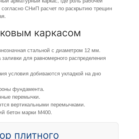
ый арматурный каркас, где роль рабочей
де согласно СНиП расчет по раскрытию трещин
ая.
иковым каркасом
нозначная стальной с диаметром 12 мм.
а заливки для равномерного распределения
ния условия добиваются укладкой на дно
ороны фундамента.
чные перемычки.
яются вертикальными перемычками.
ий бетон марки М400.
ор плитного