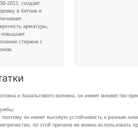
38-2012, создает
еровку в бетоне и
личивает
ерхность арматуры,
 повышает
пление стержня с
оном.
татки
олокна и базальтового волокна, он имеет множество пр
лужбы;
, поэтому он имеет высокую устойчивость к разным хи
ктричество, по этой причине ее можно использовать пр