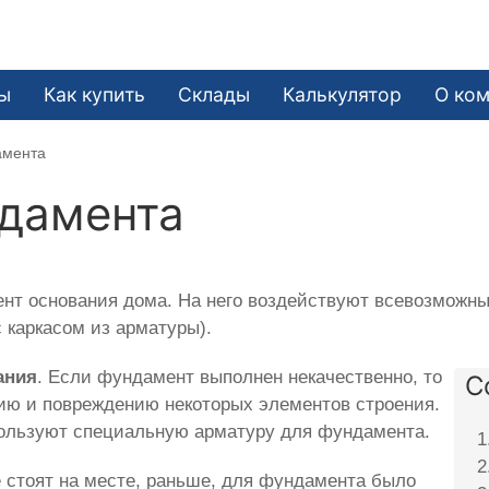
ы
Как купить
Склады
Калькулятор
О ко
амента
ндамента
т основания дома. На него воздействуют всевозможные
 каркасом из арматуры).
ания
. Если фундамент выполнен некачественно, то
С
ию и повреждению некоторых элементов строения.
пользуют специальную арматуру для фундамента.
е стоят на месте, раньше, для фундамента было