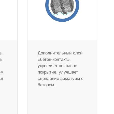
е.
Дополнительный слой
дь
«бетон-контакт»
укрепляет песчаное
ем
покрытие, улучшает
ся
сцепление арматуры с
бетоном.