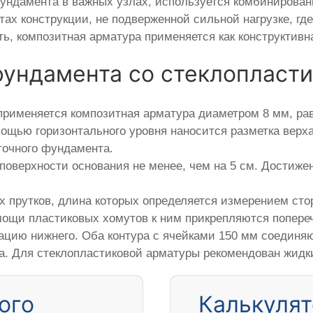
ндамента в важных узлах, используется комбинированн
тах конструкции, не подверженной сильной нагрузке, г
ь, композитная арматура применяется как конструктивн
фундамента со стеклопласт
рименяется композитная арматура диаметром 8 мм, рав
мощью горизонтального уровня наносится разметка верх
точного фундамента.
поверхности основания не менее, чем на 5 см. Достиже
х прутков, длина которых определяется измерением ст
мощи пластиковых хомутов к ним прикрепляются попере
рацию нижнего. Оба контура с ячейками 150 мм соедин
са. Для стеклопластиковой арматуры рекомендован жидк
ого
Калькулят