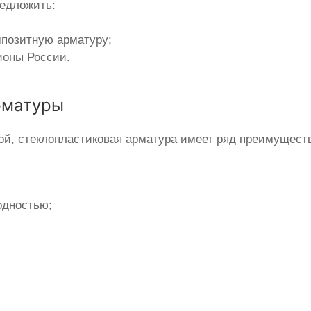
едложить:
мпозитную арматуру;
ионы России.
рматуры
ой, стеклопластиковая арматура имеет ряд преимуществ
одностью;