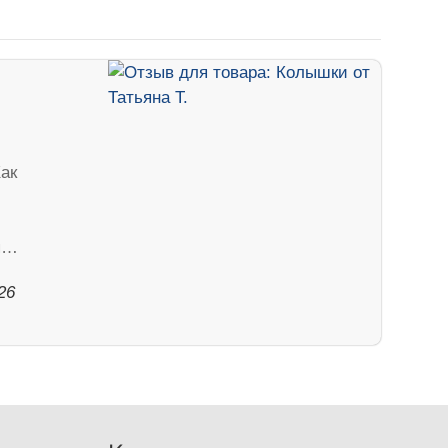
ак
тя…
26