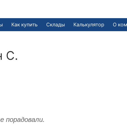
ы
Как купить
Склады
Калькулятор
О ко
 С.
е порадовали.