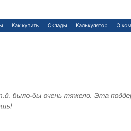
ы
Как купить
Склады
Калькулятор
О ко
 т.д. было-бы очень тяжело. Эта под
ёшь!